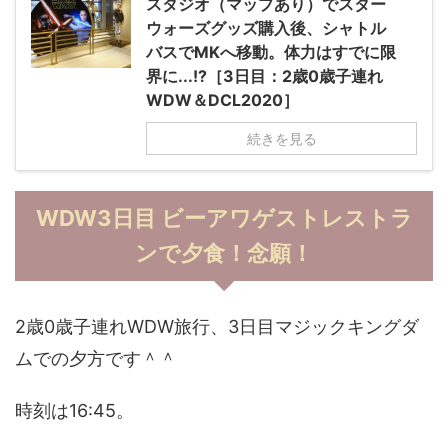
スタジオ（マップあり）でスター
ウォーズグッズ購入後、シャトル
バスでMKへ移動。体力はすでに限
界に...!?［3日目：2歳0歳子連れ
WDW＆DCL2020］
続きを見る
WDW3日目 ビーアワゲストレストラ
ンで夕食！念願！
2歳0歳子連れWDW旅行、3日目マジックキングダ
ムでの夕方です＾＾
時刻は16:45。