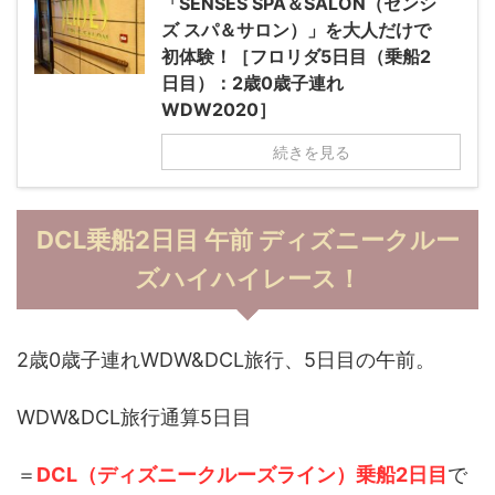
「SENSES SPA＆SALON（センシ
ズ スパ＆サロン）」を大人だけで
初体験！［フロリダ5日目（乗船2
日目）：2歳0歳子連れ
WDW2020］
続きを見る
DCL乗船2日目 午前 ディズニークルー
ズハイハイレース！
2歳0歳子連れWDW&DCL旅行、5日目の午前。
WDW&DCL旅行通算5日目
＝
DCL（ディズニークルーズライン）乗船2日目
で