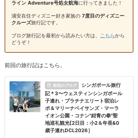
ライン
Adventure号処女航海
に行ってきました！
浦安在住ディズニー好き家族の
7度目のディズニー
クルーズ
旅行記です。
ブログ旅行記を最初から読みたい方は、
こちら
から
どうぞ！
前回の旅行記はこちら。
シンガポール旅行
前回のブログ
記＊3〜ウェスティンシンガポール
子連れ・プラチナエリート宿泊レ
ポ＆マリーナベイサンズ・マーラ
イオン公園・コナン"紺青の拳"聖
地巡礼観光[2日目：小2＆年長&0
歳子連れDCL2026］