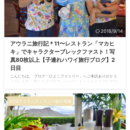
2018/9/14
アウラニ旅行記＊11〜レストラン「マカヒ
キ」でキャラクターブレックファスト！写
真80枚以上【子連れハワイ旅行ブログ】2
日目
こんにちは。 ブログ「ひよこファミリー」へご来訪ありがとう
ございます！ 私たちのプロフィールはこちらからどうぞ♪ アウ
ラニのレストラン「マカヒキ」のキャラクターダイニング 子連
れハワイ 5泊7日の旅、 長い長い1日目（フライト〜オアフ島観
光〜アウラニ到着）を終えて、 2日目の朝になりました♪ 前回の
2018アウラニディズニー旅行準備
旅行記はこちら。 アウラニ旅行記まとめ記事（目次）はこち
ら。 娘が落ちないように1つのベッドで川の字で寝た1日
目・・・。 アウラニのベッド、めっちゃ寝心地よくてふかふか
なんですが、 さすがに3人で寝るのは狭かっ ...