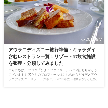
2018/8/7
アウラニディズニー旅行準備：キャラダイ
含むレストラン一覧！リゾートの飲食施設
を整理・分類してみました
こんにちは。 ブログ「ひよこファミリー」へご来訪ありがとう
ございます！ 私たちのプロフィールはこちらからどうぞ♪ アウ
ラニディズニーリゾートのホテル 2018年に へ旅行に行くため、
少しずつ調査を始めました！ 直営ホテルが26個以上もあるフロ
リダウォルトディズニーワールド（WDW）と違って、アウラニ
はホテルは選択の余地がありません。 正確には アウラニ・リゾ
ート＆スパ（AULANI A DISNEY RESORT & SPA） アウラニ・
ヴィラ（Aulani Disney Vacation Clu ...