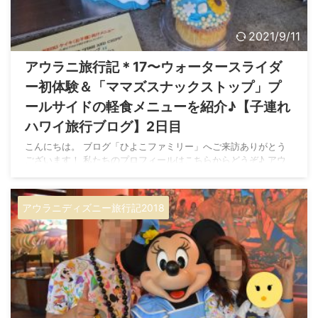
2021/9/11
アウラニ旅行記＊17〜ウォータースライダ
ー初体験＆「ママズスナックストップ」プ
ールサイドの軽食メニューを紹介♪【子連れ
ハワイ旅行ブログ】2日目
こんにちは。 ブログ「ひよこファミリー」へご来訪ありがとう
ございます！ 私たちのプロフィールはこちらからどうぞ♪ アウ
ラニに来て初のプールへ！ 子連れハワイ 5泊7日の旅、 滞在2日
目の午後になりました♪ 前回の旅行記（ミニーちゃんにプールサ
イドから手を振ってもらえた！）はこちら。 アウラニ旅行記ま
アウラニディズニー旅行記2018
とめ記事（目次）はこちら。 メネフネブリッジ周辺からプール
スタート 娘がお昼寝から起床したので、16時頃からプールに行
きました！ しかしここで重大なミスが発覚＾＾； 持ち物リスト
にバッチリ書いていたはずなのに、 ...