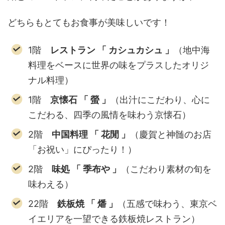
どちらもとてもお食事が美味しいです！
1階
レストラン 「 カシュカシュ 」
（地中海
料理をベースに世界の味をプラスしたオリジ
ナル料理）
1階
京懐石 「 螢 」
（出汁にこだわり、心に
こだわる、四季の風情を味わう京懐石）
2階
中国料理 「 花閒 」
（慶賀と神髄のお店
「お祝い」にぴったり！）
2階
味処 「 季布や 」
（こだわり素材の旬を
味わえる）
22階
鉄板焼 「 燔 」
（五感で味わう、東京ベ
イエリアを一望できる鉄板焼レストラン）