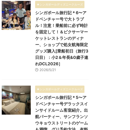
★シンガポールディズニークルーズ
シンガポール旅行記＊6〜ア
ドベンチャー号で大トラブ
ル！注意！乗船前に必ず時計
を固定して！＆ピクサーマー
ケットレストランのディナ
ー、ショップで処女航海限定
グッズ購入[乗船初日（旅行3
日目）：小2＆年長&0歳子連
れDCL2026］
2026/5/21
★シンガポールディズニークルーズ
シンガポール旅行記＊5〜ア
ドベンチャー号デラックスイ
ンサイドルーム客室紹介。出
航パーティー、サンフランソ
ウキョウストリートのゲーム
も満喫。グリ予約方法、有料