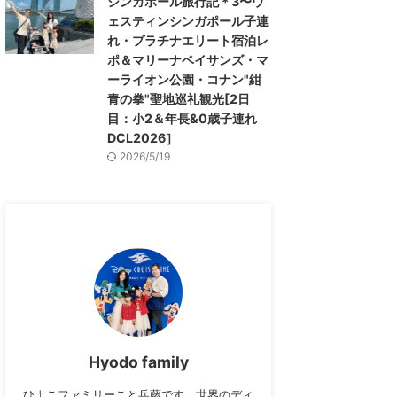
シンガポール旅行記＊3〜ウ
ェスティンシンガポール子連
れ・プラチナエリート宿泊レ
ポ＆マリーナベイサンズ・マ
ーライオン公園・コナン"紺
青の拳"聖地巡礼観光[2日
目：小2＆年長&0歳子連れ
DCL2026］
2026/5/19
Hyodo family
ひよこファミリーこと兵藤です。世界のディ