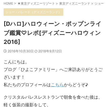
HOME
>
★東京ディズニーリゾート
>
東京ディズニーランド
>
ショー・
ショー・パレード（ディズニーランド）
[Dハロ]ハロウィーン・ポップンライ
ブ鑑賞♡レポ[ディズニーハロウィン
2016]
2016年10月30日
2018年9月12日
こんにちは。
ブログ「ひよこファミリー」へご来訪ありがとうご
ざいます！
私たちのプロフィールは
こちら
からどうぞ♪
クリスタルパレスレストランで朝食を食べた後は、
軽く仮装の撮影をして、