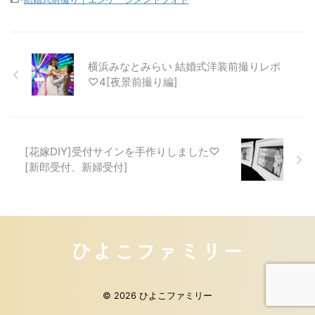
横浜みなとみらい 結婚式洋装前撮りレポ
♡4[夜景前撮り編]
[花嫁DIY]受付サインを手作りしました♡
[新郎受付、新婦受付]
© 2026 ひよこファミリー