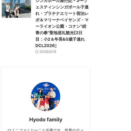
シンガポール旅行記＊3〜ウ
ェスティンシンガポール子連
れ・プラチナエリート宿泊レ
ポ＆マリーナベイサンズ・マ
ーライオン公園・コナン"紺
青の拳"聖地巡礼観光[2日
目：小2＆年長&0歳子連れ
DCL2026］
2026/5/19
Hyodo family
ひよこファミリーこと兵藤です。世界のディ