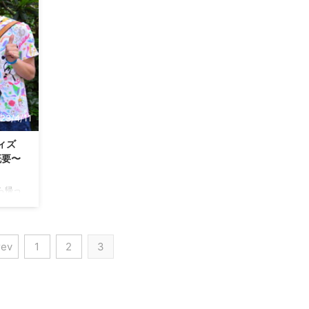
、 結論
パス」についてまとめます！ フォトパスって何？
パスデ
アウラニに限らず、海外ディズニーでは、 パーク
ワンピー
（リゾート）の色々な場所で、 「フォトパス・カ
写真付き
メラマン」さんが待機してくれていて、 それはそ
ーで購
れは立派なカメラで、たくさん家族の記念撮影を
..
してくれます。 キャラクターグリーティングや、
...
23/4/11
ィズ
概要〜
ら帰っ
娘）で
016
ルド・
rev
1
2
3
ハマ航
ズニ
でした
初子連
い時間を