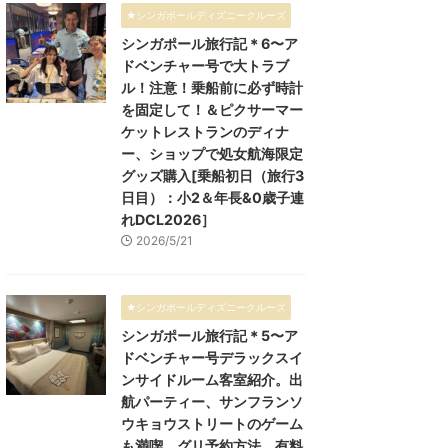
★シンガポールディズニークルーズ
シンガポール旅行記＊6〜ア
ドベンチャー号で大トラブ
ル！注意！乗船前に必ず時計
を固定して！＆ピクサーマー
ケットレストランのディナ
ー、ショップで処女航海限定
グッズ購入[乗船初日（旅行3
日目）：小2＆年長&0歳子連
れDCL2026］
2026/5/21
★シンガポールディズニークルーズ
シンガポール旅行記＊5〜ア
ドベンチャー号デラックスイ
ンサイドルーム客室紹介。出
航パーティー、サンフランソ
ウキョウストリートのゲーム
も満喫。グリ予約方法、有料