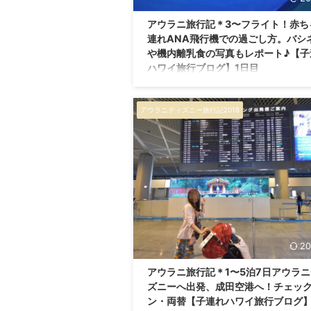
アウラニ旅行記＊3〜フライト！赤ち
連れANA飛行機での過ごし方。バシ
や機内離乳食の写真もレポート♪【子
ハワイ旅行ブログ】1日目
こんにちは。 ブログ「ひよこファミリー」
訪ありがとうございます！ 私たちのプロフ
アウラニディズニー旅行記2018
はこちらからどうぞ♪ 子連れハワイ旅行の
ではバシネットを利用！ 子連れハワイ 5泊
旅、ようやく出国！ 成田空港からホノルル
ANAの飛行機に搭乗しました。 アウラニ旅
とめ記事（目次）はこちらから。 飛行機の
ベッド「バシネット」とは さて、今回の旅
娘は0歳8ヶ月。 飛行機ではANAのバシネ
用しました。 子どもが飛行機に、座席を購
に乗れるのは2歳未満までです。 席不要の「 .
20
アウラニ旅行記＊1〜5泊7日アウラ
ズニーへ出発、成田空港へ！チェッ
ン・両替【子連れハワイ旅行ブログ】