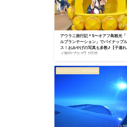
20
アウラニ旅行記＊5〜オアフ島観光「
ルプランテーション」でパイナップ
ス！おみやげの写真も多数♪【子連れ
イ旅行ブログ】1日目
こんにちは。 ブログ「ひよこファミリー」
訪ありがとうございます！ 私たちのプロフ
アウラニディズニー旅行記2018
はこちらからどうぞ♪ ドールプランテーシ
パイナップルアイスを食べよう！ 子連れハワ
泊7日の旅、 初日のオアフ島観光（貸切リ
周遊！）編です。 前回の旅行記はこちら。
ニ旅行記まとめ記事（目次）はこちら。 目
ノースショア、その前に観光名所へ 「この
の木」の日立の樹を見に、モアナルアガー
行ったあと、 向かうのはオアフ島ノースシ
面。 「ノースショア」とは、 オアフ島の
...
20