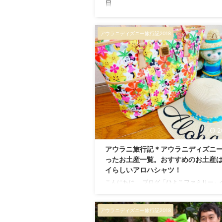
目
こんにちは。 ブログ「ひよこファミリー」
訪ありがとうございます！ 私たちのプロフ
アウラニディズニー旅行記2018
はこちらからどうぞ♪ アウラニディズニー
トへの子連れ旅、スタート！ 2018年6月、 
歳子連れ海外旅行（子連れハワイ旅行）、 5
の旅の旅行記を始めます！ アウラニ旅行記
記事（目次）はこちらから。 出発は21時台
機、朝からパッキング 今回のハワイ旅行の
は、成田空港発のANA便でした。 出発時刻は
台、この日の国際線の最終に近いくらいの
した。 当日は、朝から夫婦でせっせとパ ...
2
アウラニ旅行記＊アウラニディズニ
ったお土産一覧。おすすめのお土産
イらしいアロハシャツ！
こんにちは。 ブログ「ひよこファミリー」
訪ありがとうございます！ 私たちのプロフ
はこちらからどうぞ♪ アウラニディズニー
アウラニディズニー旅行記2018
すめのお土産 まずは今回の 旅行のお土産
ておきます！ アウラニ旅行記まとめ記事（