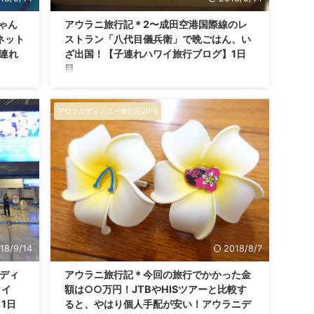
ゃん
アウラニ旅行記＊2〜成田空港国際線のレ
ネット
ストラン「八代目儀兵衛」で晩ごはん、い
連れ
ざ出国！【子連れハワイ旅行ブログ】1日
目
へご来
こんにちは。 ブログ「ひよこファミリー」へご来
ィール
訪ありがとうございます！ 私たちのプロフィール
アウラニディズニー旅行記2018
飛行機
はこちらからどうぞ♪ ハワイ出発前に空港で晩ご
7日の
はん 0歳子連れハワイ旅行 5泊7日の旅、 出国まで
行き、
の成田空港編です。 アウラニ旅行記まとめ記事
行記ま
（目次）はこちらから。 前回の旅行記はこちら。
ベビー
チェックインや両替を済ませ、続いて空港で晩ご
行で、
はんです。 成田空港内の出国前レストランを散策
ットを利
この時点で出国の2時間半以上前。 時間にはかな
入せず
り余裕があり、晩ごはんのお店を探しました。 成
..
田国際空港第一ターミナルには、様々なレストラ
...
18/9/14
2018/8/7
ニディ
アウラニ旅行記＊今回の旅行でかかった金
クイ
額は○○万円！JTBやHISツアーと比較す
1日
ると、やはり個人手配が安い！アウラニデ