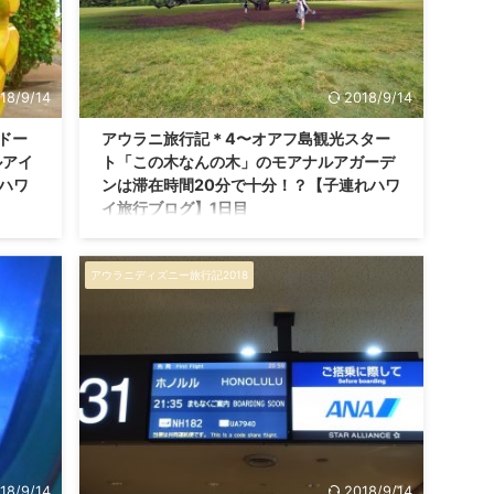
18/9/14
2018/9/14
ドー
アウラニ旅行記＊4〜オアフ島観光スター
ルアイ
ト「この木なんの木」のモアナルアガーデ
ハワ
ンは滞在時間20分で十分！？【子連れハワ
イ旅行ブログ】1日目
へご来
こんにちは。 ブログ「ひよこファミリー」へご来
ィール
訪ありがとうございます！ 私たちのプロフィール
アウラニディズニー旅行記2018
ョンで
はこちらからどうぞ♪ 「ヤマネコトラベル」リム
イ 5
ジンでオアフ島観光へ 子連れハワイ 5泊7日の旅、
ムジン
ようやくハワイ・ホノルル空港に到着しました。
 アウラ
アウラニ旅行記まとめ記事（目次）はこちら。 ホ
指すは
ノルル空港から出発！ ホノルル空港（ダニエル・
木なん
K・イノウエ空港）で無事に入国審査を終え、 キ
デンに
ャリーバッグを受け取り、 外に出るとすぐに、 今
ョア方
回お願いしていた「ヤマネコトラベル」のドライ
北側の海
バーさんが立ってくれていました。 空港の出口 ...
18/9/14
2018/9/14