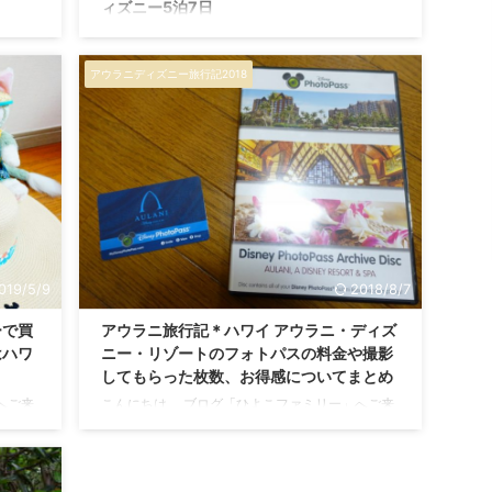
ィズニー5泊7日
へご来
こんにちは。 ブログ「ひよこファミリー」へご来
ィール
訪ありがとうございます！ 私たちのプロフィール
アウラニディズニー旅行記2018
リゾー
はこちらからどうぞ♪ アウラニディズニー旅行、
初の0
個人手配で値段はいくらかかる？ 子連れハワイ旅
泊7日
行記、 本編に入る前に、情報系の記事をまとめて
まとめ
更新しておきます。 アウラニ旅行記まとめ記事
の飛行
（目次）はこちらから。 さて、海外旅行で気にな
飛行機
るのは 「で、実際いくらかかるのよ！？」 という
21時
部分だと思いますので、 今回の旅行でかかった費
時間で
用について、赤裸々に公開していこうと思いま
す。 今回の旅行は、 航空券は個人手配、宿泊はミ
ッキー ...
019/5/9
2018/8/7
ーで買
アウラニ旅行記＊ハワイ アウラニ・ディズ
はハワ
ニー・リゾートのフォトパスの料金や撮影
してもらった枚数、お得感についてまとめ
へご来
こんにちは。 ブログ「ひよこファミリー」へご来
ィール
訪ありがとうございます！ 私たちのプロフィール
でおす
はこちらからどうぞ♪ アウラニディズニーリゾー
をまとめ
トのフォトパス事情 本格的に旅行記をスタートす
目次）
る前に、 まずは を楽しむのに欠かせない「フォト