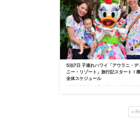
はこちらから。 これから順に紹介しますが
を先にいうとおすすめのお土産は、 フォト
ータCD（宿泊者の場合） アロハシャツ、
ス ミッキークッキー あたりです！すべて
で紹介していきますね♪ アウラニディズニ
入したお土産と値段一覧 アウラニディズニー .
20
5泊7日 子連れハワイ「アウラニ・デ
ニー・リゾート」旅行記スタート！
全体スケジュール
ハワイ アウラニ・ディズニー・リゾートか
てきました！ 家族3人（夫婦＋0歳8ヶ月の
の、 ハワイ 5泊7日の旅から帰国しました！ 2
年のフロリダ ウォルト・ディズニー・ワー
« P
リゾート＆ディズニー・クルーズライン バ
路のハネムーン以来、1年半ぶりの海外ディ
ー。 あの時は夫婦2人の初海外ディズニー
が、 今回は大切な家族が増え、娘と3人の
れ海外。 今回の旅行でも、 かけがえのな