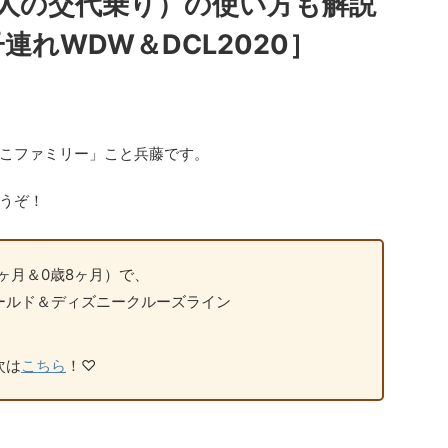
人の交代乗り）の使い方も解説
連れWDW＆DCL2020］
こファミリー」こと兵藤です。
うぞ！
4ヶ月＆0歳8ヶ月）で、
ールド＆ディズニークルーズライン
次は
こちら
！♡