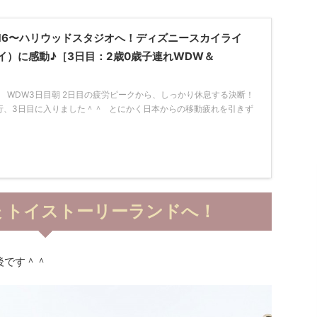
16〜ハリウッドスタジオへ！ディズニースカイライ
イ）に感動♪［3日目：2歳0歳子連れWDW＆
 WDW3日目朝 2日目の疲労ピークから、しっかり休息する決断！
旅行、3日目に入りました＾＾ とにかく日本からの移動疲れを引きず
後 トイストーリーランドへ！
後です＾＾