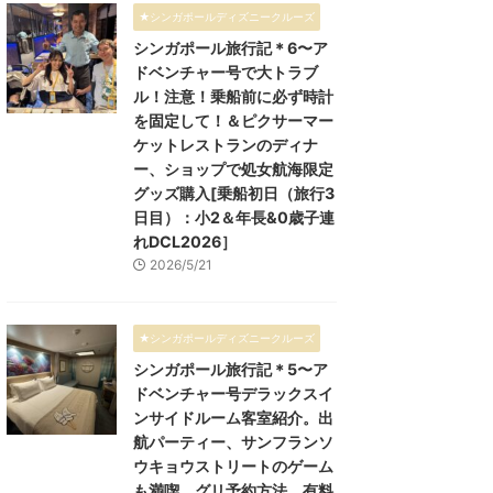
★シンガポールディズニークルーズ
シンガポール旅行記＊6〜ア
ドベンチャー号で大トラブ
ル！注意！乗船前に必ず時計
を固定して！＆ピクサーマー
ケットレストランのディナ
ー、ショップで処女航海限定
グッズ購入[乗船初日（旅行3
日目）：小2＆年長&0歳子連
れDCL2026］
2026/5/21
★シンガポールディズニークルーズ
シンガポール旅行記＊5〜ア
ドベンチャー号デラックスイ
ンサイドルーム客室紹介。出
航パーティー、サンフランソ
ウキョウストリートのゲーム
も満喫。グリ予約方法、有料