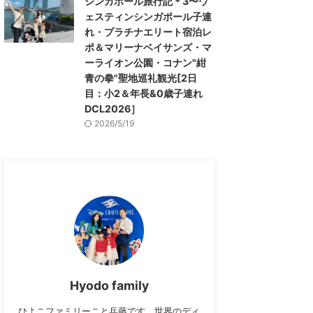
シンガポール旅行記＊3〜ウ
ェスティンシンガポール子連
れ・プラチナエリート宿泊レ
ポ＆マリーナベイサンズ・マ
ーライオン公園・コナン"紺
青の拳"聖地巡礼観光[2日
目：小2＆年長&0歳子連れ
DCL2026］
2026/5/19
Hyodo family
ひよこファミリーこと兵藤です。世界のディ